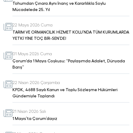
Tohumdan Çınara Aynı İnanç ve Kararlılıkla Soylu
Mücadelede 25. Yıl
22 Mayıs 2026 Cuma
TARIM VE ORMANCILIK HİZMET KOLU’NDA TÜM KURUMLARDA
YETKİ YİNE TOÇ BİR-SEN’DE!
01 Mayıs 2026 Cuma
Çorum'da 1 Mayıs Coşkusu: “Paylaşımda Adalet, Dünyada
Barış”
22 Nisan 2026 Çarşamba
KPDK, 4688 Sayılı Kanun ve Toplu Sözleşme Hükümleri
Gündemiyle Toplandı
21 Nisan 2026 Salı
1 Mayıs’ta Çorum’dayız