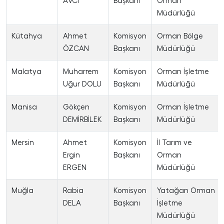
AVCI
Başkanı
Orman
Müdürlüğü
Kütahya
Ahmet
Komisyon
Orman Bölge
ÖZCAN
Başkanı
Müdürlüğü
Malatya
Muharrem
Komisyon
Orman İşletme
Uğur DOLU
Başkanı
Müdürlüğü
Manisa
Gökçen
Komisyon
Orman İşletme
DEMİRBİLEK
Başkanı
Müdürlüğü
Mersin
Ahmet
Komisyon
İl Tarım ve
Ergin
Başkanı
Orman
ERGEN
Müdürlüğü
Muğla
Rabia
Komisyon
Yatağan Orman
DELA
Başkanı
İşletme
Müdürlüğü