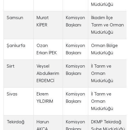
Müdürlüğü
Samsun
Murat
Komisyon
İlkadım İlçe
KİPER
Başkanı
Tarım ve Orman
Müdürlüğü
Şanlıurfa
Ozan
Komisyon
Orman Bölge
Erkan İPEK
Başkanı
Müdürlüğü
Siirt
Veysel
Komisyon
İl Tarım ve
Abdulkerim
Başkanı
Orman
ERDEMCİ
Müdürlüğü
Sivas
Ekrem
Komisyon
İl Tarım ve
YILDIRIM
Başkanı
Orman
Müdürlüğü
Tekirdağ
Harun
Komisyon
DKMP Tekirdağ
AKÇA
Başkanı
Şube Müdürlüğü