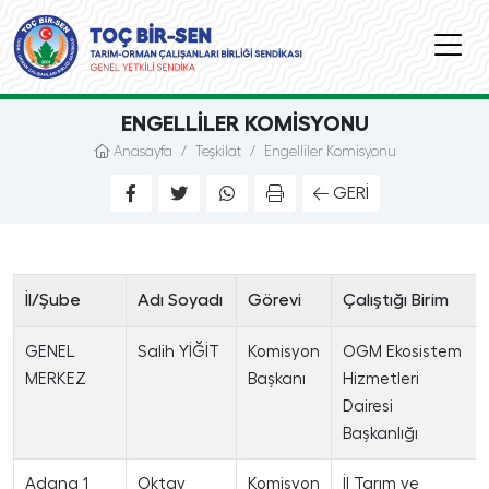
ENGELLILER KOMISYONU
Anasayfa
/
Teşkilat
/
Engelliler Komisyonu
GERI
İl/Şube
Adı Soyadı
Görevi
Çalıştığı Birim
GENEL
Salih YİĞİT
Komisyon
OGM Ekosistem
MERKEZ
Başkanı
Hizmetleri
Dairesi
Başkanlığı
Adana 1
Oktay
Komisyon
İl Tarım ve