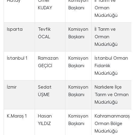
Hatay
Ömer
Komisyon
İl Tarım ve
KUDAY
Başkanı
Orman
Müdürlüğü
Isparta
Tevfik
Komisyon
İl Tarım ve
ÖCAL
Başkanı
Orman
Müdürlüğü
İstanbul 1
Ramazan
Komisyon
İstanbul Orman
GEÇİCİ
Başkanı
Fidanlık
Müdürlüğü
İzmir
Sedat
Komisyon
Narlıdere İlçe
ÜŞME
Başkanı
Tarım ve Orman
Müdürlüğü
K.Maraş 1
Hasan
Komisyon
Kahramanmaraş
YILDIZ
Başkanı
Orman Bölge
Müdürlüğü