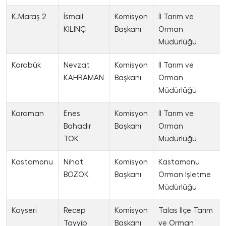
K.Maraş 2
İsmail
Komisyon
İl Tarım ve
KILINÇ
Başkanı
Orman
Müdürlüğü
Karabük
Nevzat
Komisyon
İl Tarım ve
KAHRAMAN
Başkanı
Orman
Müdürlüğü
Karaman
Enes
Komisyon
İl Tarım ve
Bahadır
Başkanı
Orman
TOK
Müdürlüğü
Kastamonu
Nihat
Komisyon
Kastamonu
BOZOK
Başkanı
Orman İşletme
Müdürlüğü
Kayseri
Recep
Komisyon
Talas İlçe Tarım
Tayyip
Başkanı
ve Orman