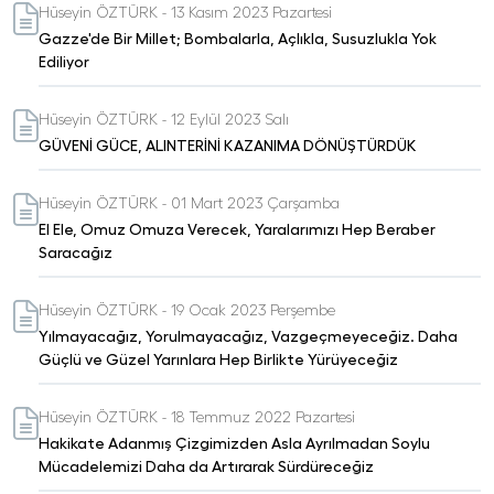
Hüseyin ÖZTÜRK - 13 Kasım 2023 Pazartesi
Gazze'de Bir Millet; Bombalarla, Açlıkla, Susuzlukla Yok
Ediliyor
Hüseyin ÖZTÜRK - 12 Eylül 2023 Salı
GÜVENİ GÜCE, ALINTERİNİ KAZANIMA DÖNÜŞTÜRDÜK
Hüseyin ÖZTÜRK - 01 Mart 2023 Çarşamba
El Ele, Omuz Omuza Verecek, Yaralarımızı Hep Beraber
Saracağız
Hüseyin ÖZTÜRK - 19 Ocak 2023 Perşembe
Yılmayacağız, Yorulmayacağız, Vazgeçmeyeceğiz. Daha
Güçlü ve Güzel Yarınlara Hep Birlikte Yürüyeceğiz
Hüseyin ÖZTÜRK - 18 Temmuz 2022 Pazartesi
Hakikate Adanmış Çizgimizden Asla Ayrılmadan Soylu
Mücadelemizi Daha da Artırarak Sürdüreceğiz